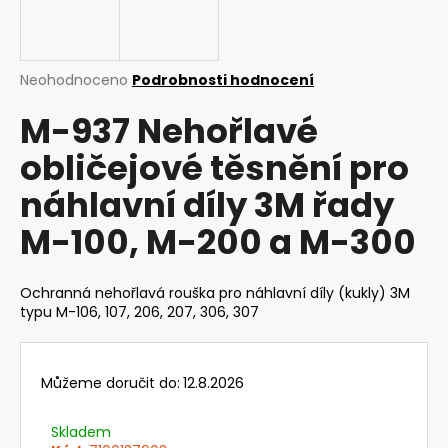
a
j
í
Průměrné
Neohodnoceno
Podrobnosti hodnocení
t
hodnocení
M-937 Nehořlavé
produktu
?
je
obličejové těsnění pro
0,0
z
náhlavní díly 3M řady
5
hvězdiček.
M-100, M-200 a M-300
HLEDAT
Ochranná nehořlavá rouška pro náhlavní díly (kukly) 3M
typu M-106, 107, 206, 207, 306, 307
D
o
p
o
Můžeme doručit do:
12.8.2026
r
u
Skladem