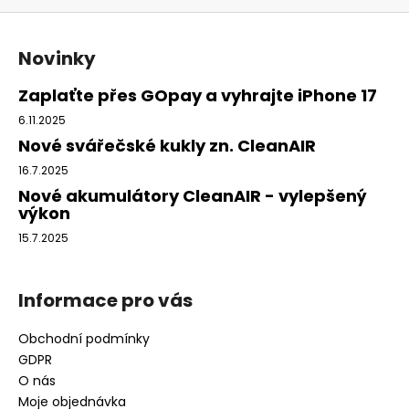
Z
á
Novinky
p
a
Zaplaťte přes GOpay a vyhrajte iPhone 17
t
6.11.2025
í
Nové svářečské kukly zn. CleanAIR
16.7.2025
Nové akumulátory CleanAIR - vylepšený
výkon
15.7.2025
Informace pro vás
Obchodní podmínky
GDPR
O nás
Moje objednávka