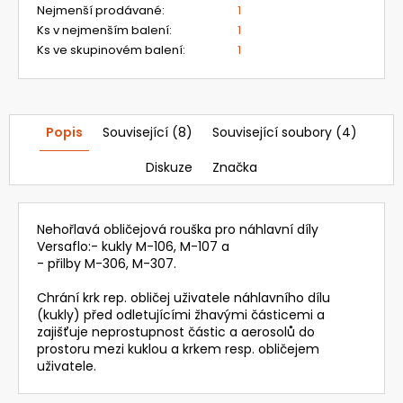
Kč
Nejmenší prodávané
:
1
Ks v nejmenším balení
:
1
Ks ve skupinovém balení
:
1
Popis
Související (8)
Související soubory (4)
Diskuze
Značka
Nehořlavá obličejová rouška pro náhlavní díly
Versaflo:- kukly M-106, M-107 a
- přilby M-306, M-307.
Chrání krk rep. obličej uživatele náhlavního dílu
(kukly) před odletujícími žhavými částicemi a
zajišťuje neprostupnost částic a aerosolů do
prostoru mezi kuklou a krkem resp. obličejem
uživatele.