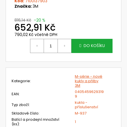
č
Kód:
7100137903
u
Značka:
3M
j
e
816,14 Kč
–20 %
652,91 Kč
m
e
790,02 Kč včetně DPH
Měrná
cena:
DO KOŠÍKU
SF3701ASP-
BLU-
EU
-
OCHRANNÉ
BRÝLE
M-série - nové
3M
Kategorie
:
kukly a přilby
PŘES
3M
BRÝLE,
MODRÉ,
0405459629319
EAN
:
9
ČIRÝ
ZORNÍK
kukla -
Typ zboží
:
příslušenství
351,93
Skladové číslo
:
M-937
Kč
Původně:
Balící a prodejní množství
1
439,91
(ks)
: