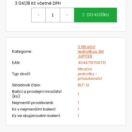
č
3 041,18 Kč včetně DPH
u
Měrná
j
cena:
DO KOŠÍKU
e
m
e
S filtrační
NEHOŘLAVÉ
Kategorie
:
jednotkou 3M
KALHOTY
JUPITER
LACL
EAN
:
4046719709731
JAKUB
filtrační
1
Typ zboží
:
jednotky -
420
příslušenství
Kč
Skladové číslo
:
BLT-12
Balící a prodejní množství
1
(ks)
:
Nejmenší prodávané
:
1
Ks v nejmenším balení
:
1
Ks ve skupinovém balení
:
1