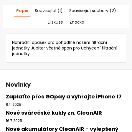
Popis
Související (1)
Související soubory (2)
Diskuze
Značka
Náhradní opasek pro pohodlné nošení filtrační
jednotky Jupiter včetně spon pro uchycení filtrační
jednotky.
Z
á
Novinky
p
a
Zaplaťte přes GOpay a vyhrajte iPhone 17
t
6.11.2025
í
Nové svářečské kukly zn. CleanAIR
16.7.2025
Nové akumulátory CleanAIR - vylepšený