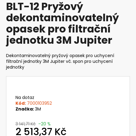
BLT-12 Pryžový
produktu
a
je
dekontaminovatelný
j
0,0
z
í
opasek pro filtrační
5
t
hvězdiček.
jednotku 3M Jupiter
?
Dekontaminovatelný pryžový opasek pro uchycení
filtrační jednotky 3M Jupiter vč. spon pro uchycení
jednotky
HLEDAT
D
Na dotaz
o
Kód:
7000103952
Značka:
3M
p
o
r
3 141,71 Kč
–20 %
2 513,37 Kč
u