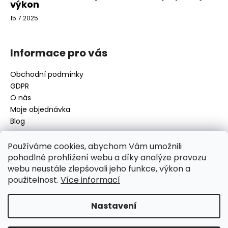
výkon
15.7.2025
Informace pro vás
Obchodní podmínky
GDPR
O nás
Moje objednávka
Blog
Používáme cookies, abychom Vám umožnili
pohodlné prohlížení webu a díky analýze provozu
Kontakt
webu neustále zlepšovali jeho funkce, výkon a
použitelnost.
Více informací
disamsafety
@
disamsafety.cz
596 624 947
773 253 401
Nastavení
Sledujte nás na Facebooku