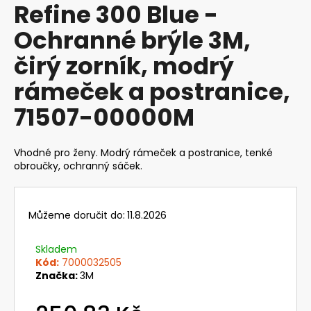
Refine 300 Blue -
produktu
a
je
Ochranné brýle 3M,
j
0,0
z
í
čirý zorník, modrý
5
t
hvězdiček.
rámeček a postranice,
?
71507-00000M
Vhodné pro ženy. Modrý rámeček a postranice, tenké
HLEDAT
obroučky, ochranný sáček.
Můžeme doručit do:
11.8.2026
D
o
Skladem
p
Kód:
7000032505
o
Značka:
3M
r
u