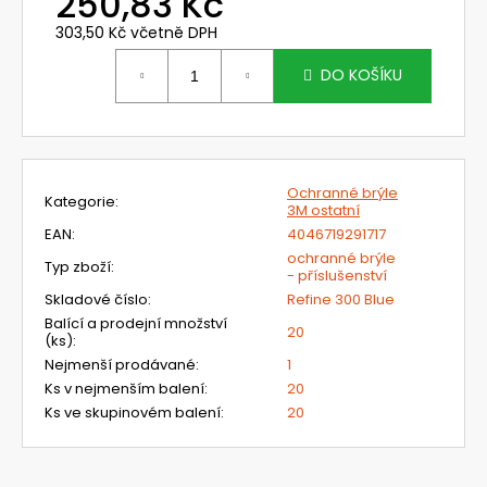
250,83 Kč
č
u
303,50 Kč včetně DPH
j
Měrná
e
cena:
DO KOŠÍKU
m
e
812701TC
Ochranné brýle
Kategorie
:
FILTRAČNÍ
3M ostatní
SOUPRAVA
EAN
:
4046719291717
S
ochranné brýle
FJ
Typ zboží
:
- příslušenství
CLEANAIR
BASIC
Skladové číslo
:
Refine 300 Blue
A
Balící a prodejní množství
20
KUKLOU
(ks)
:
CA-
Nejmenší prodávané
:
1
27
YOGA
Ks v nejmenším balení
:
20
Ks ve skupinovém balení
:
20
15
814,68
Kč
Původně: