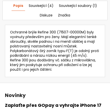
18
827
Popis
Související (4)
Související soubory (1)
Kč
Diskuze
Značka
Ochranné brýle Refine 300 (71507-00000M) byly
vyvinuty především pro ženy. Mají elegantní tenké
obroučky, skvěle padnou i na menší obličej a mají
polstrovaný nastavitelný nosní můstek.
Polykarbonátový čirý zorník typu F(T) je odolný proti
poškrábání a nárazu nízkou energií (45 m/s).
Refine 300 jsou dodávány vč. sáčku z mikrovlákna,
který jim poskytuje ochranu při odložení a lze jej
použít i pro jejich čištění.
Z
á
Novinky
p
a
Zaplaťte přes GOpay a vyhrajte iPhone 17