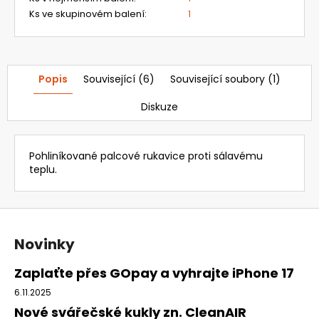
Ks ve skupinovém balení
:
1
Popis
Související (6)
Související soubory (1)
Diskuze
Pohliníkované palcové rukavice proti sálavému
teplu.
Z
á
Novinky
p
a
Zaplaťte přes GOpay a vyhrajte iPhone 17
t
6.11.2025
í
Nové svářečské kukly zn. CleanAIR