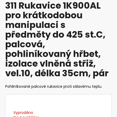
311 Rukavice 1K900AL
produktu
a
je
pro krátkodobou
j
0,0
z
í
manipulaci s
5
t
hvězdiček.
předměty do 425 st.C,
?
palcová,
pohliníkovaný hřbet,
izolace vlněná střiž,
HLEDAT
vel.10, délka 35cm, pár
D
Pohliníkované palcové rukavice proti sálavému teplu.
o
p
o
r
u
Vyprodáno