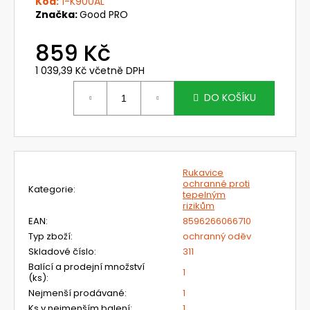
č
Kód:
1-K900AL
Značka:
Good PRO
u
j
859 Kč
e
m
1 039,39 Kč včetně DPH
e
Měrná
cena:
DO KOŠÍKU
703401
SUMMIT
AIR
6
861,96
Rukavice
Kč
ochranné proti
Kategorie
:
tepelným
Původně:
rizikům
8
169
EAN
:
8596266066710
Kč
Typ zboží
:
ochranný oděv
Skladové číslo
:
311
Balící a prodejní množství
1
(ks)
:
Nejmenší prodávané
:
1
Ks v nejmenším balení
:
1