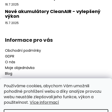
16.7.2025
Nové akumulátory CleanAIR - vylepšený
výkon
15.7.2025
Informace pro vás
Obchodní podmínky
GDPR
O nás
Moje objednávka
Blog
Používáme cookies, abychom Vám umožnili
pohodlné prohlížení webu a díky analýze provozu
Kontakt
webu neustále zlepšovali jeho funkce, výkon a
použitelnost.
Více informací
disamsafety
@
disamsafety.cz
596 624 947