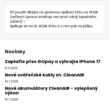
3
521,28
Při použití dbejte na správnou aplikaci štítu na držák
Kč
(reflexní úprava směřuje ven proti zdroji tepelného
Původně:
zážení) !
4
192
Aplikuje se na AL držák štítu a s ním pak na přilbu.
Kč
Z
á
Novinky
p
a
Zaplaťte přes GOpay a vyhrajte iPhone 17
t
6.11.2025
í
Nové svářečské kukly zn. CleanAIR
16.7.2025
Nové akumulátory CleanAIR - vylepšený
výkon
15.7.2025