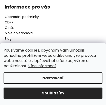
Informace pro vás
Obchodní podmínky
GDPR
O nás
Moje objednávka
Blog
Používáme cookies, abychom Vám umožnili
pohodlné prohlížení webu a díky analýze provozu
Kontakt
webu neustále zlepšovali jeho funkce, výkon a
použitelnost.
Více informací
disamsafety
@
disamsafety.cz
596 624 947
773 253 401
Nastavení
Sledujte nás na Facebooku
Souhlasím
Vytvořil Shoptet
Copyright 2026
DISAMSAFETY
. Všechna práva vyhrazena.