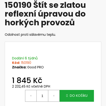
150190 Štít se zlatou
produktu
a
je
reflexní úpravou do
j
0,0
z
í
horkých provozů
5
t
hvězdiček.
?
Odolnost proti sálavému teplu.
HLEDAT
Dodání 6 týdnů
Kód:
150190
Značka:
Good PRO
D
1 845 Kč
o
p
2 232,45 Kč včetně DPH
o
Měrná
cena:
r
DO KOŠÍKU
u