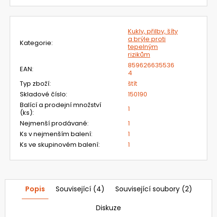
č
u
j
Kukly, přilby, šíty
e
a brýle proti
m
Kategorie
:
tepelným
e
rizikům
859626635536
EAN
:
4
720392.51
Typ zboží
:
štít
UNIMASK
Skladové číslo
:
150190
-
Balící a prodejní množství
LEHKÝ
1
(ks)
:
UNIVERZÁLNÍ
Nejmenší prodávané
:
1
OBLIČEJOVÝ
ŠTÍT
Ks v nejmenším balení
:
1
S
Ks ve skupinovém balení
:
1
TEXTILNÍM
OBLIČEJOVÝM
TĚSNĚNÍM,VÁLCOVÝM
ZORNÍKEM
A
Popis
Související (4)
Související soubory (2)
S
PĚTIBODOVÝM
UPÍNACÍM
Diskuze
SYSTÉMEM