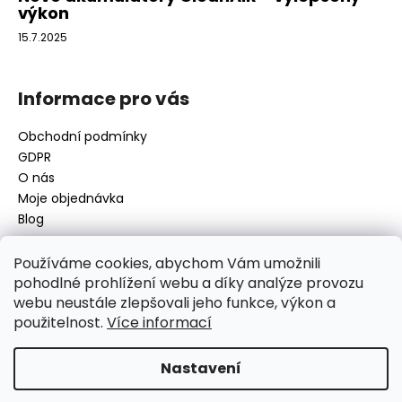
výkon
15.7.2025
Informace pro vás
Obchodní podmínky
GDPR
O nás
Moje objednávka
Blog
Používáme cookies, abychom Vám umožnili
pohodlné prohlížení webu a díky analýze provozu
Kontakt
webu neustále zlepšovali jeho funkce, výkon a
použitelnost.
Více informací
disamsafety
@
disamsafety.cz
596 624 947
773 253 401
Nastavení
Sledujte nás na Facebooku