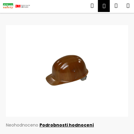
K
Přejít
Hledat
Náku
M
Přihlášen
na
o
obsah
Zpět
Zpět
košík
š
í
C
k
o
p
o
t
ř
e
b
u
j
e
t
e
Průměrné
Neohodnoceno
Podrobnosti hodnocení
hodnocení
n