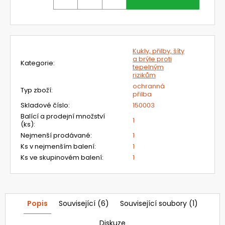
č
u
j
e
m
Kukly, přilby, šíty
e
a brýle proti
Kategorie
:
tepelným
rizikům
813100
ochranná
Typ zboží
:
FILTRAČNÍ
přilba
SOUPRAVA
Skladové číslo
:
150003
S
Balící a prodejní množství
FJ
1
(ks)
:
CLEANAIR
Nejmenší prodávané
:
1
BASIC
A
Ks v nejmenším balení
:
1
KUKLOU
Ks ve skupinovém balení
:
1
OMNIRA
AIR
16
196,88
Kč
Popis
Související (6)
Související soubory (1)
Původně:
19
Diskuze