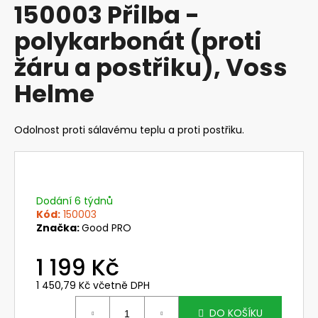
150003 Přilba -
produktu
a
je
polykarbonát (proti
j
0,0
z
í
žáru a postřiku), Voss
5
t
hvězdiček.
Helme
?
Odolnost proti sálavému teplu a proti postřiku.
HLEDAT
Dodání 6 týdnů
Kód:
150003
D
Značka:
Good PRO
o
p
1 199 Kč
o
1 450,79 Kč včetně DPH
r
Měrná
u
cena:
DO KOŠÍKU