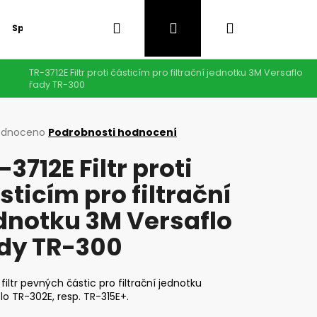
Hledat
Přihlášení
Nákupní
Speciální nabídka
GDPR
TR-3712E Filtr proti částicím pro filtrační jednotku 3M Versaflo
košík
řady TR-300
rné
odnoceno
Podrobnosti hodnocení
cení
-3712E Filtr proti
ktu
sticím pro filtrační
dnotku 3M Versaflo
ček.
dy TR-300
 filtr pevných částic pro filtrační jednotku
lo TR-302E, resp. TR-315E+.
Následující