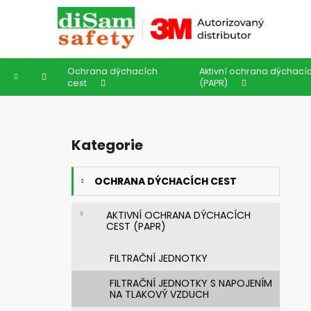
K
Přejít
na
o
obsah
Zpět
Zpět
š
do
do
í
Ochrana dýchacích
Aktivní ochrana dýchací
k
obchodu
obchodu
Domů
cest
(PAPR)
P
o
Kategorie
Přeskočit
s
kategorie
t
OCHRANA DÝCHACÍCH CEST
r
a
AKTIVNÍ OCHRANA DÝCHACÍCH
n
CEST (PAPR)
n
í
FILTRAČNÍ JEDNOTKY
p
FILTRAČNÍ JEDNOTKY S NAPOJENÍM
a
NA TLAKOVÝ VZDUCH