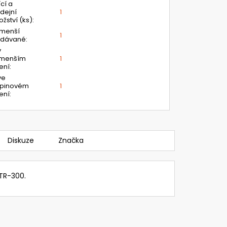
ící a
dejní
1
žství (ks)
:
jmenší
1
odávané
:
v
jmenším
1
ení
:
ve
upinovém
1
ení
:
Diskuze
Značka
 TR-300.