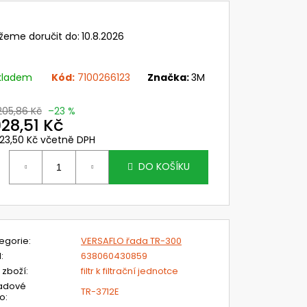
ANNÁ FOLIE PRO
Y NÁHL. DÍLŮ OMNIRA A
U CLEANAIR,
žeme doručit do:
10.8.2026
S
č
kladem
Kód:
7100266123
Značka:
3M
 205,86 Kč
–23 %
28,51 Kč
 123,50 Kč včetně DPH
ěrná
ena:
DO KOŠÍKU
egorie
:
VERSAFLO řada TR-300
N
:
638060430859
 zboží
:
filtr k filtrační jednotce
adové
TR-3712E
lo
: