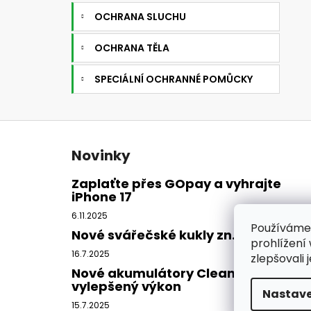
OCHRANA SLUCHU
OCHRANA TĚLA
SPECIÁLNÍ OCHRANNÉ POMŮCKY
Z
á
Novinky
p
a
Zaplaťte přes GOpay a vyhrajte
iPhone 17
t
í
6.11.2025
Používáme
Nové svářečské kukly zn. CleanAIR
prohlížení
16.7.2025
zlepšovali 
Nové akumulátory CleanAIR -
vylepšený výkon
Nastave
15.7.2025