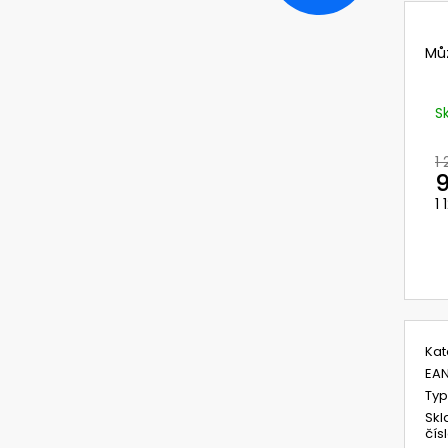
720392.51 UNIMASK - LEHKÝ
729120/10 OCHR
UNIVERZÁLNÍ OBLIČEJOVÝ ŠTÍT S
VÁLCOVÉ ZORNÍK
TEXTILNÍM OBLIČEJOVÝM
UNIMASK SYSTÉM
Mů
TĚSNĚNÍM,VÁLCOVÝM ZORNÍKEM A S
CENA=BAL.=10 K
PĚTIBODOVÝM UPÍNACÍM SYSTÉMEM
414,12 Kč
3 521,28 Kč
Původně:
493 K
S
Původně:
4 192 Kč
1
9
1
M
c
Kat
EA
Typ
Skl
čís