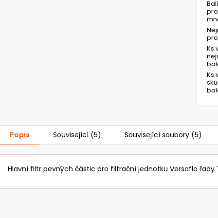
Bal
pro
mno
Ne
pr
Ks 
ne
bal
Ks 
sk
bal
Popis
Související (5)
Související soubory (5)
Hlavní filtr pevných částic pro filtrační jednotku Versaflo řady