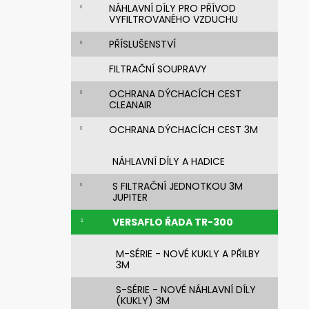
n
631010 SVÁŘEČSKÁ KUKLA 3M
NÁHLAVNÍ DÍLY PRO PŘÍVOD
SPEEDGLAS G5-03 E S FILTREM G5-
e
VYFILTROVANÉHO VZDUCHU
01/03NC
l
PŘÍSLUŠENSTVÍ
5 002,86 Kč
Původně:
6 253,57 Kč
FILTRAČNÍ SOUPRAVY
OCHRANA DÝCHACÍCH CEST
CLEANAIR
OCHRANA DÝCHACÍCH CEST 3M
NÁHLAVNÍ DÍLY A HADICE
S FILTRAČNÍ JEDNOTKOU 3M
JUPITER
VERSAFLO ŘADA TR-300
M-SÉRIE - NOVÉ KUKLY A PŘILBY
3M
S-SÉRIE - NOVÉ NÁHLAVNÍ DÍLY
(KUKLY) 3M