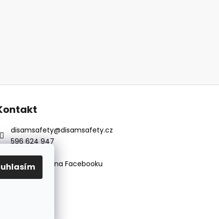
Kontakt
disamsafety
@
disamsafety.cz
596 624 947
773 253 401
Sledujte nás na Facebooku
ouhlasím