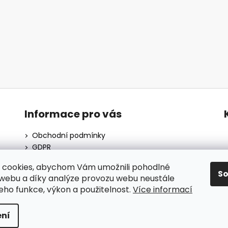
Informace pro vás
Obchodní podmínky
GDPR
O nás
 cookies, abychom Vám umožnili pohodlné
Moje objednávka
S
 webu a díky analýze provozu webu neustále
Blog
jeho funkce, výkon a použitelnost.
Více informací
ní