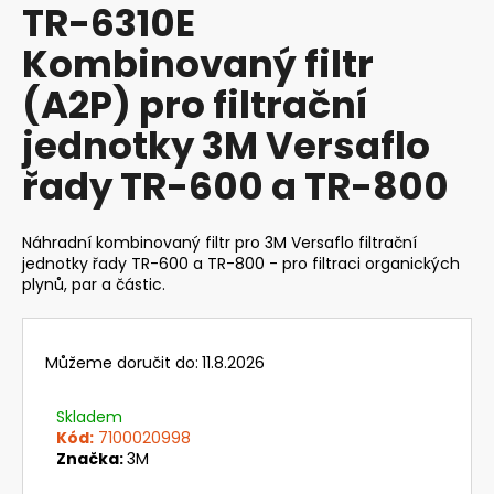
TR-6310E
produktu
a
je
Kombinovaný filtr
j
0,0
z
í
(A2P) pro filtrační
5
t
hvězdiček.
jednotky 3M Versaflo
?
řady TR-600 a TR-800
Náhradní kombinovaný filtr pro 3M Versaflo filtrační
HLEDAT
jednotky řady TR-600 a TR-800 - pro filtraci organických
plynů, par a částic.
D
Můžeme doručit do:
11.8.2026
o
p
Skladem
o
Kód:
7100020998
r
Značka:
3M
u