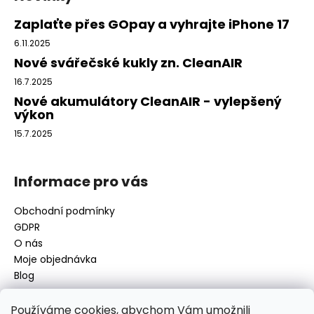
p
a
Zaplaťte přes GOpay a vyhrajte iPhone 17
t
6.11.2025
í
Nové svářečské kukly zn. CleanAIR
16.7.2025
Nové akumulátory CleanAIR - vylepšený
výkon
15.7.2025
Informace pro vás
Obchodní podmínky
GDPR
O nás
Moje objednávka
Blog
Používáme cookies, abychom Vám umožnili