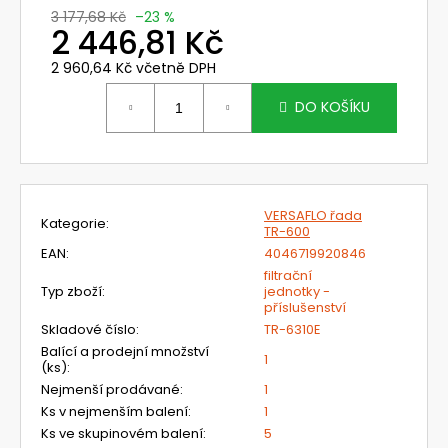
č
3 177,68 Kč
–23 %
u
2 446,81 Kč
j
e
2 960,64 Kč včetně DPH
Měrná
m
cena:
DO KOŠÍKU
e
729101
VÁLCOVÝ
PC
VERSAFLO řada
ZORNÍK
Kategorie
:
TR-600
NÁHL.
EAN
:
4046719920846
DÍLŮ
OMNIRA
filtrační
A
Typ zboží
:
jednotky -
UNIMASK
příslušenství
SYSTÉMU
Skladové číslo
:
TR-6310E
CLEANAIR
Balící a prodejní množství
1
498,12
(ks)
:
Kč
Nejmenší prodávané
:
1
Původně:
Ks v nejmenším balení
:
1
593
Ks ve skupinovém balení
:
5
Kč