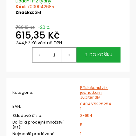
č
Dodání 1-2 týdny
u
Kód:
7000042685
Značka:
3M
j
e
m
769,19 Kč
–20 %
615,35 Kč
e
744,57 Kč včetně DPH
Měrná
51E000FD
cena:
DO KOŠÍKU
FILTRAČNÍ
JEDNOTKA
CLEANAIR
CHEMICAL
2F
EX
Příslušenství k
19
Kategorie
:
jednotkám
572,84
Jupiter 3M
Kč
0404671925254
Původně:
EAN
:
1
23
Skladové číslo
:
S-954
301
Kč
Balící a prodejní množství
5
(ks)
:
Nejmenší prodávané
:
1