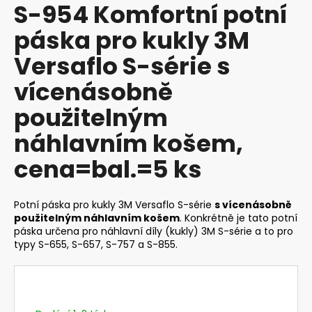
S-954 Komfortní potní
produktu
a
je
páska pro kukly 3M
j
0,0
z
í
Versaflo S-série s
5
t
hvězdiček.
vícenásobně
?
použitelným
náhlavním košem,
cena=bal.=5 ks
HLEDAT
Potní páska pro kukly 3M Versaflo S-série
s vícenásobně
použitelným náhlavním košem
. Konkrétně je tato potní
D
páska určena pro náhlavní díly (kukly) 3M S-série a to pro
o
typy S-655, S-657, S-757 a S-855.
p
o
r
u