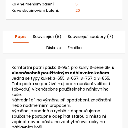
Ks v nejmenším balení
:
5
Ks ve skupinovém balení
:
20
Popis
Související (8)
Související soubory (7)
Diskuze
Značka
Komfortní potní páska S-954 pro kukly S-série 3M
s
vícenásobně použitelným náhlavním košem
.
Jedná se typy kukel: S-655, S-657, S-757 a S-855.
Tato páska se používá m.j. pro zmenšení velikosti
(obvodu) vícenásobně použitelného náhlavního
koše.
Náhradní díl na výměnu při opotřebení, znečistění
nebo nadměrném propocení.
Výměna je snadná a rychlá - doporučujeme
současně postupně odepínat starou a místo ní
zapínat novou pásku na záchytné výstupky na
náhlavním koši.