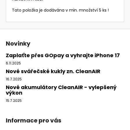
Tato položka je dodávána v min. množství 5 ks !
Z
á
Novinky
p
a
Zaplaťte přes GOpay a vyhrajte iPhone 17
t
6.11.2025
í
Nové svářečské kukly zn. CleanAIR
16.7.2025
Nové akumulátory CleanAIR - vylepšený
výkon
15.7.2025
Informace pro vás