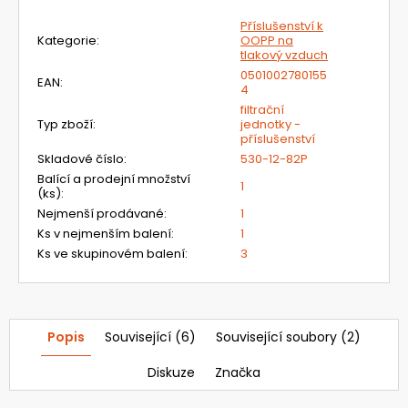
33
041,57
Příslušenství k
Kč
Kategorie
:
OOPP na
tlakový vzduch
0501002780155
EAN
:
4
filtrační
Typ zboží
:
jednotky -
příslušenství
Skladové číslo
:
530-12-82P
Balící a prodejní množství
1
(ks)
:
Nejmenší prodávané
:
1
Ks v nejmenším balení
:
1
Ks ve skupinovém balení
:
3
Popis
Související (6)
Související soubory (2)
Diskuze
Značka