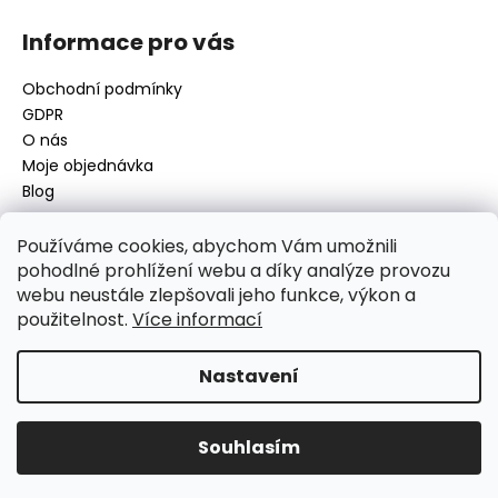
Informace pro vás
Obchodní podmínky
GDPR
O nás
Moje objednávka
Blog
Používáme cookies, abychom Vám umožnili
pohodlné prohlížení webu a díky analýze provozu
Kontakt
webu neustále zlepšovali jeho funkce, výkon a
použitelnost.
Více informací
disamsafety
@
disamsafety.cz
596 624 947
773 253 401
Nastavení
Sledujte nás na Facebooku
Souhlasím
Vytvořil Shoptet
Copyright 2026
DISAMSAFETY
. Všechna práva vyhrazena.