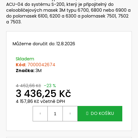
č
ACU-04 do systému S-200, který je připojitelný do
u
celoobličejových masek 3M typu 6700, 6800 nebo 6900 a
j
do polomasek 6100, 6200 a 6300 a polomasek 7501, 7502
e
a 7503.
m
e
Můžeme doručit do:
12.8.2026
621120
SVÁŘEČSKÁ
Skladem
KUKLA
Kód:
7000042674
3M
Značka:
3M
SPEEDGLAS
HEAVY
DUTY
4 462,66 Kč
–23 %
SE
3 436,25 Kč
SVAŘOVACÍM
FILTREM
4 157,86 Kč včetně DPH
G5-
Měrná
02
cena:
DO KOŠÍKU
20
816,19
Kč
Původně: