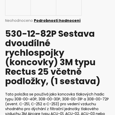
a
j
í
Průměrné
Neohodnoceno
Podrobnosti hodnocení
t
hodnocení
530-12-82P Sestava
produktu
?
je
dvoudílné
0,0
z
rychlospojky
5
hvězdiček.
(koncovky) 3M typu
HLEDAT
Rectus 25 včetně
podložky, (1 sestava)
D
o
p
Tato položka se používá jako koncovka tlakových hadic
o
typu 308-00-40P, 308-00-30P, 308-00-31P a 308-00-72P
r
(event. C-251, C-252 a C-253) pro vedení vzduchu
vhodného pro dýchání z filtrační jednotky tlakového
u
vzduchu 3M Aircare typu ACU-01, ACU-02, ACU-03 nebo