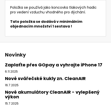
Položka se používá jako koncovka tlakových hadic
pro vedení vzduchu vhodného pro dýchání.
Tato položka se dodává v minimálním
objednacím množství 1 sestava !
Z
á
Novinky
p
a
Zaplaťte přes GOpay a vyhrajte iPhone 17
t
6.11.2025
í
Nové svářečské kukly zn. CleanAIR
16.7.2025
Nové akumulátory CleanAIR - vylepšený
výkon
15.7.2025