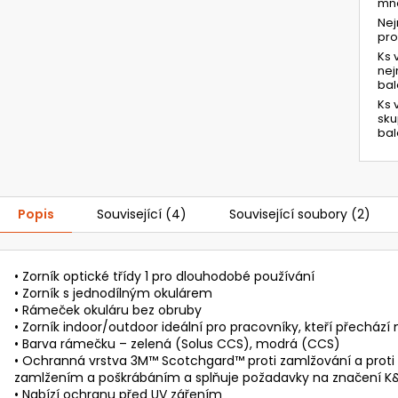
mno
Ne
pr
Ks 
ne
bal
Ks 
sk
bal
Popis
Související (4)
Související soubory (2)
• Zorník optické třídy 1 pro dlouhodobé používání
• Zorník s jednodílným okulárem
• Rámeček okuláru bez obruby
• Zorník indoor/outdoor ideální pro pracovníky, kteří přechá
• Barva rámečku – zelená (Solus CCS), modrá (CCS)
• Ochranná vrstva 3M™ Scotchgard™ proti zamlžování a proti
zamlžením a poškrábáním a splňuje požadavky na značení K
• Nabízí ochranu před UV zářením