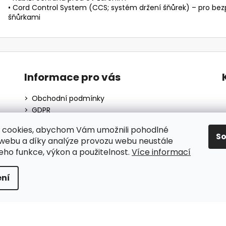
• Cord Control System (CCS; systém držení šňůrek) – pro bez
šňůrkami
Informace pro vás
Obchodní podmínky
GDPR
O nás
 cookies, abychom Vám umožnili pohodlné
Moje objednávka
S
 webu a díky analýze provozu webu neustále
Blog
jeho funkce, výkon a použitelnost.
Více informací
ní
hrazena.