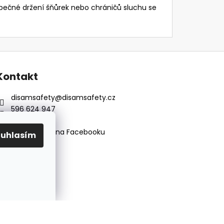
pečné držení šňůrek nebo chráničů sluchu se
Kontakt
disamsafety
@
disamsafety.cz
596 624 947
773 253 401
Sledujte nás na Facebooku
ouhlasím
Vytvořil Shoptet