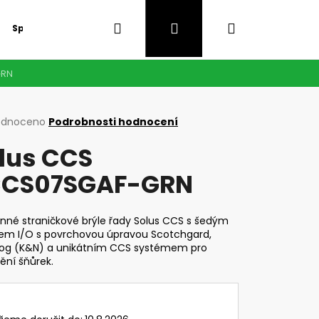
Hledat
Přihlášení
Nákupní
Speciální nabídka
GDPR
GRN
košík
rné
odnoceno
Podrobnosti hodnocení
cení
lus CCS
ktu
CCS07SGAF-GRN
ček.
nné straničkové brýle řady Solus CCS s šedým
kem I/O s povrchovou úpravou Scotchgard,
Fog (K&N) a unikátním CCS systémem pro
ění šňůrek.
Následující