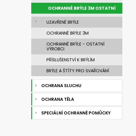
631010 SVÁŘEČSKÁ KUKLA 3M
e
SPEEDGLAS G5-03 E S FILTREM G5-
OCHRANNÉ BRÝLE 3M OSTATNÍ
l
01/03NC
5 002,86 Kč
UZAVŘENÉ BRÝLE
Původně:
6 253,57 Kč
OCHRANNÉ BRÝLE 3M
OCHRANNÉ BRÝLE - OSTATNÍ
VÝROBCI
PŘÍSLUŠENSTVÍ K BRÝLÍM
BRÝLE A ŠTÍTY PRO SVAŘOVÁNÍ
OCHRANA SLUCHU
OCHRANA TĚLA
SPECIÁLNÍ OCHRANNÉ POMŮCKY