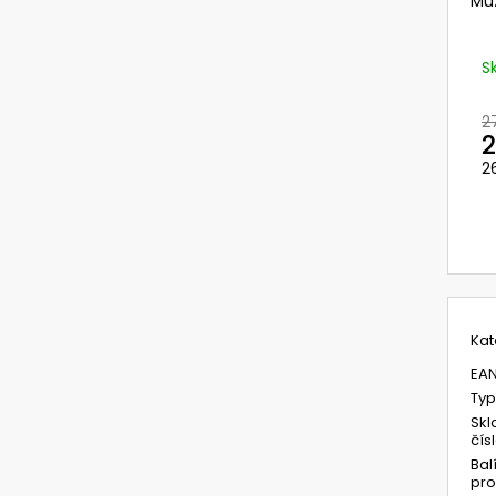
Mů
720392.51 UNIMASK - LEHKÝ
729120/10 OCHR
UNIVERZÁLNÍ OBLIČEJOVÝ ŠTÍT S
VÁLCOVÉ ZORNÍK
TEXTILNÍM OBLIČEJOVÝM
UNIMASK SYSTÉM
TĚSNĚNÍM,VÁLCOVÝM ZORNÍKEM A S
CENA=BAL.=10 K
S
PĚTIBODOVÝM UPÍNACÍM SYSTÉMEM
414,12 Kč
3 521,28 Kč
Původně:
493 K
2
Původně:
4 192 Kč
2
2
M
c
Kat
EA
Typ
Skl
čís
Bal
pro