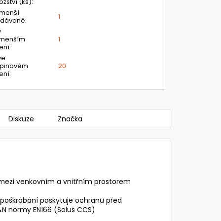
žství (ks)
:
jmenší
1
odávané
:
v
jmenším
1
ení
:
ve
upinovém
20
ení
:
Diskuze
Značka
zí mezi venkovním a vnitřním prostorem
 poškrábání poskytuje ochranu před
&N normy EN166 (Solus CCS)