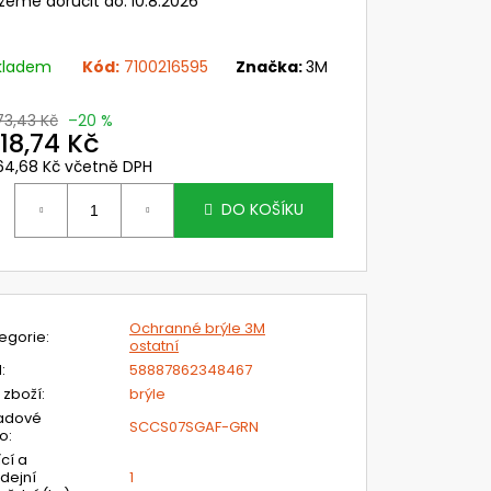
žeme doručit do:
10.8.2026
ANNÁ FOLIE PRO
Y NÁHL. DÍLŮ OMNIRA A
U CLEANAIR,
S
kladem
Kód:
7100216595
Značka:
3M
č
73,43 Kč
–20 %
18,74 Kč
64,68 Kč včetně DPH
ěrná
ena:
DO KOŠÍKU
Ochranné brýle 3M
egorie
:
ostatní
N
:
58887862348467
 zboží
:
brýle
adové
SCCS07SGAF-GRN
lo
:
ící a
dejní
1