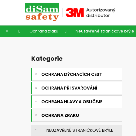
K
Přejít
na
o
obsah
Zpět
Zpět
š
do
do
í
Domů
Ochrana zraku
Neuzavřené straničkové brýle
k
obchodu
obchodu
P
o
Kategorie
Přeskočit
s
kategorie
t
OCHRANA DÝCHACÍCH CEST
r
a
OCHRANA PŘI SVAŘOVÁNÍ
n
n
OCHRANA HLAVY A OBLIČEJE
í
OCHRANA ZRAKU
p
a
NEUZAVŘENÉ STRANIČKOVÉ BRÝLE
n