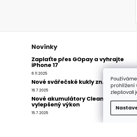
Z
á
Novinky
p
a
Zaplaťte přes GOpay a vyhrajte
iPhone 17
t
í
6.11.2025
Používáme
Nové svářečské kukly zn. CleanAIR
prohlížení
16.7.2025
zlepšovali 
Nové akumulátory CleanAIR -
vylepšený výkon
Nastave
15.7.2025
Copyright 2026
DISAMSAFETY
. Všechna práva vy