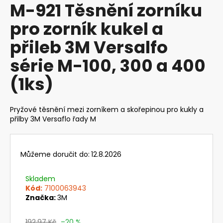
M-921 Těsnění zorníku
produktu
a
je
pro zorník kukel a
j
0,0
z
í
přileb 3M Versalfo
5
t
hvězdiček.
série M-100, 300 a 400
?
(1ks)
Pryžové těsnění mezi zorníkem a skořepinou pro kukly a
HLEDAT
přilby 3M Versaflo řady M
Můžeme doručit do:
12.8.2026
D
o
Skladem
p
Kód:
7100063943
o
Značka:
3M
r
u
192,97 Kč
–20 %