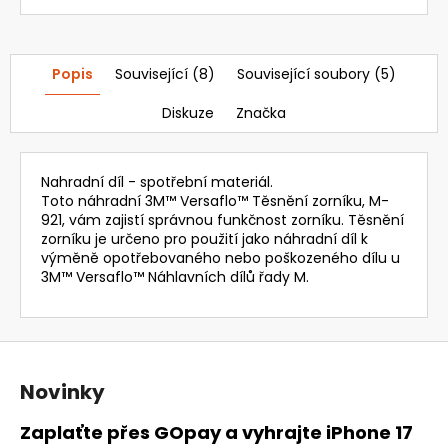
Popis
Související (8)
Související soubory (5)
Diskuze
Značka
Nahradní díl - spotřební materiál.
Toto náhradní 3M™ Versaflo™ Těsnění zorníku, M-
921, vám zajistí správnou funkčnost zorníku. Těsnění
zorníku je určeno pro použití jako náhradní díl k
výměně opotřebovaného nebo poškozeného dílu u
3M™ Versaflo™ Náhlavních dílů řady M.
Z
á
Novinky
p
a
Zaplaťte přes GOpay a vyhrajte iPhone 17