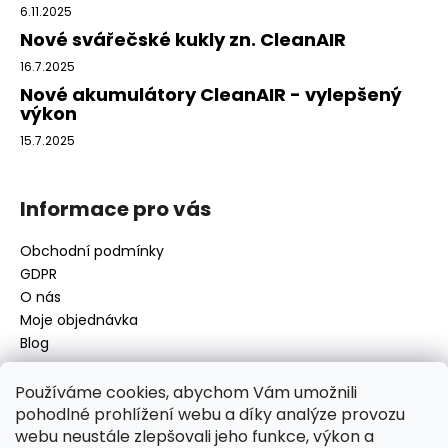
t
6.11.2025
í
Nové svářečské kukly zn. CleanAIR
16.7.2025
Nové akumulátory CleanAIR - vylepšený
výkon
15.7.2025
Informace pro vás
Obchodní podmínky
GDPR
O nás
Moje objednávka
Blog
Používáme cookies, abychom Vám umožnili
pohodlné prohlížení webu a díky analýze provozu
Kontakt
webu neustále zlepšovali jeho funkce, výkon a