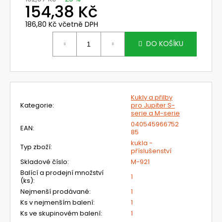
č
154,38 Kč
u
j
186,80 Kč včetně DPH
e
Měrná
cena:
m
DO KOŠÍKU
e
PŘILBA
DIAMOND
Kukly a přilby
VI
Kategorie
:
pro Jupiter S-
WIND
serie a M-serie
-
040545966752
DELTA
EAN
:
85
PLUS
kukla -
Typ zboží
:
370
příslušenství
Kč
Skladové číslo
:
M-921
Původně:
Balící a prodejní množství
489
1
(ks)
:
Kč
Nejmenší prodávané
:
1
Ks v nejmenším balení
:
1
Ks ve skupinovém balení
:
1