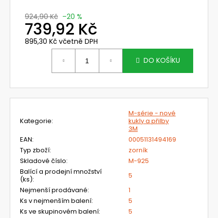
č
u
924,90 Kč
–20 %
j
739,92 Kč
e
895,30 Kč včetně DPH
m
Měrná
e
cena:
DO KOŠÍKU
TR-
602E
FILTRAČNÍ
JEDNOTKA
M-série - nové
3M
Kategorie
:
kukly a přilby
VERSAFLO
3M
16
EAN
:
00051131494169
535,54
Typ zboží
:
zorník
Kč
Skladové číslo
:
M-925
Původně:
25
Balící a prodejní množství
5
053,84
(ks)
:
Kč
Nejmenší prodávané
:
1
Ks v nejmenším balení
:
5
Ks ve skupinovém balení
:
5