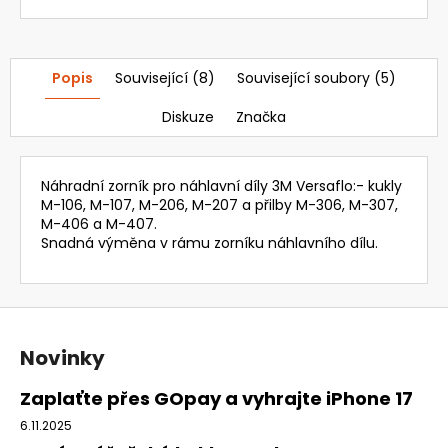
Popis
Související (8)
Související soubory (5)
Diskuze
Značka
Náhradní zorník pro náhlavní díly 3M Versaflo:- kukly
M-106, M-107, M-206, M-207 a přilby M-306, M-307,
M-406 a M-407.
Snadná výměna v rámu zorníku náhlavního dílu.
Z
á
Novinky
p
a
Zaplaťte přes GOpay a vyhrajte iPhone 17
t
6.11.2025