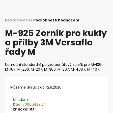
a
j
í
Průměrné
Neohodnoceno
Podrobnosti hodnocení
t
hodnocení
M-925 Zorník pro kukly
produktu
?
je
a přilby 3M Versaflo
0,0
z
řady M
5
hvězdiček.
HLEDAT
Nahradní standardní polykarbonátový zorník pro M-106,
M-107, M-206, M-207, M-306, M-307, M-406 a M-407.
D
o
Můžeme doručit do:
12.8.2026
p
o
Skladem
r
Kód:
7000042917
u
Značka:
3M