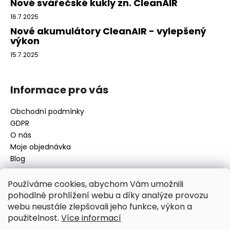
í
Nové svářečské kukly zn. CleanAIR
16.7.2025
Nové akumulátory CleanAIR - vylepšený
výkon
15.7.2025
Informace pro vás
Obchodní podmínky
GDPR
O nás
Moje objednávka
Blog
Používáme cookies, abychom Vám umožnili
pohodlné prohlížení webu a díky analýze provozu
Kontakt
webu neustále zlepšovali jeho funkce, výkon a
použitelnost.
Více informací
disamsafety
@
disamsafety.cz